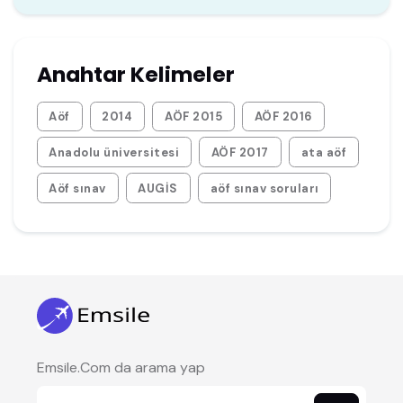
Anahtar Kelimeler
Aöf
2014
AÖF 2015
AÖF 2016
Anadolu üniversitesi
AÖF 2017
ata aöf
Aöf sınav
AUGİS
aöf sınav soruları
Emsile.Com da arama yap