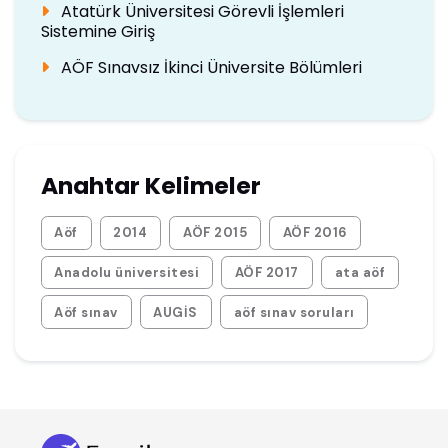
Atatürk Üniversitesi Görevli İşlemleri
Sistemine Giriş
AÖF Sınavsız İkinci Üniversite Bölümleri
Anahtar Kelimeler
Aöf
2014
AÖF 2015
AÖF 2016
Anadolu üniversitesi
AÖF 2017
ata aöf
Aöf sınav
AUGİS
aöf sınav soruları