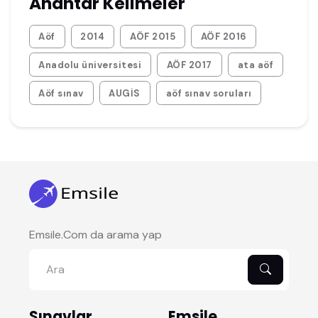
Anahtar Kelimeler
Aöf
2014
AÖF 2015
AÖF 2016
Anadolu üniversitesi
AÖF 2017
ata aöf
Aöf sınav
AUGİS
aöf sınav soruları
Emsile.Com da arama yap
Sınavlar
Emsile