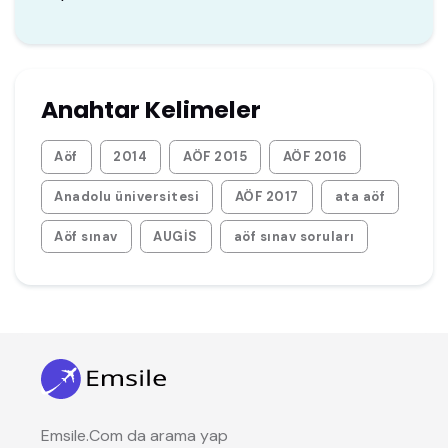
Anahtar Kelimeler
Aöf
2014
AÖF 2015
AÖF 2016
Anadolu üniversitesi
AÖF 2017
ata aöf
Aöf sınav
AUGİS
aöf sınav soruları
Emsile.Com da arama yap