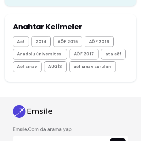
Anahtar Kelimeler
Aöf
2014
AÖF 2015
AÖF 2016
Anadolu üniversitesi
AÖF 2017
ata aöf
Aöf sınav
AUGİS
aöf sınav soruları
Emsile.Com da arama yap