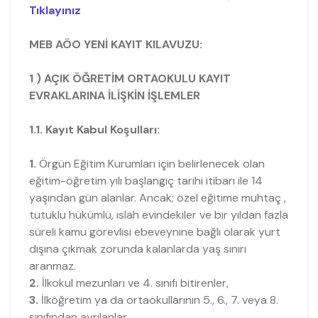
Tıklayınız
MEB AÖO YENİ KAYIT KILAVUZU:
1 ) AÇIK ÖĞRETİM ORTAOKULU KAYIT
EVRAKLARINA İLİŞKİN İŞLEMLER
1.1. Kayıt Kabul Koşulları:
1.
Örgün Eğitim Kurumları için belirlenecek olan
eğitim-öğretim yılı başlangıç tarihi itibarı ile 14
yaşından gün alanlar. Ancak; özel eğitime muhtaç ,
tutuklu hükümlü, ıslah evindekiler ve bir yıldan fazla
süreli kamu görevlisi ebeveynine bağlı olarak yurt
dışına çıkmak zorunda kalanlarda yaş sınırı
aranmaz.
2.
İlkokul mezunları ve 4. sınıfı bitirenler,
3.
İlköğretim ya da ortaokullarının 5., 6., 7. veya 8.
sınıfından ayrılanlar,