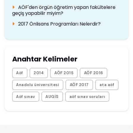
AÖF'den örgün öğretim yapan fakültelere
geçiş yapabilir miyim?
2017 Önlisans Programları Nelerdir?
Anahtar Kelimeler
Aöf
2014
AÖF 2015
AÖF 2016
Anadolu üniversitesi
AÖF 2017
ata aöf
Aöf sınav
AUGİS
aöf sınav soruları