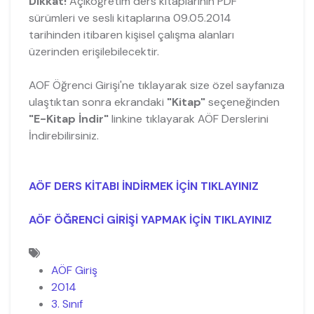
Dikkat!
Açıköğretim ders kitaplarının PDF
sürümleri ve sesli kitaplarına 09.05.2014
tarihinden itibaren kişisel çalışma alanları
üzerinden erişilebilecektir.
AOF Öğrenci Girişi'ne tıklayarak size özel sayfanıza
ulaştıktan sonra ekrandaki
"Kitap"
seçeneğinden
"E-Kitap İndir"
linkine tıklayarak AÖF Derslerini
İndirebilirsiniz.
AÖF DERS KİTABI İNDİRMEK İÇİN TIKLAYINIZ
AÖF ÖĞRENCİ GİRİŞİ YAPMAK İÇİN TIKLAYINIZ
AÖF Giriş
2014
3. Sınıf