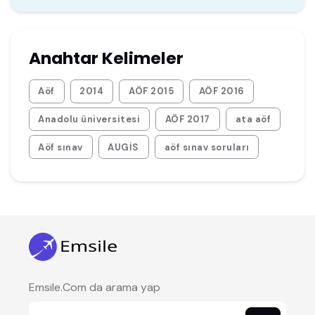
Anahtar Kelimeler
Aöf
2014
AÖF 2015
AÖF 2016
Anadolu üniversitesi
AÖF 2017
ata aöf
Aöf sınav
AUGİS
aöf sınav soruları
Emsile.Com da arama yap