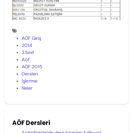
AÖF Giriş
2014
3.Sınıf
Aöf
AÖF 2015
Dersleri
İşletme
Neler
AÖF Dersleri
Açıköğretim'de ders kitapları kalkıyor!