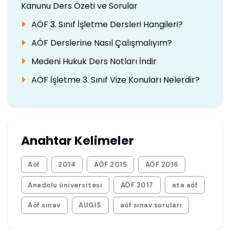
Kanunu Ders Özeti ve Sorular
AÖF 3. Sınıf İşletme Dersleri Hangileri?
AÖF Derslerine Nasıl Çalışmalıyım?
Medeni Hukuk Ders Notları İndir
AÖF İşletme 3. Sınıf Vize Konuları Nelerdir?
Anahtar Kelimeler
Aöf
2014
AÖF 2015
AÖF 2016
Anadolu üniversitesi
AÖF 2017
ata aöf
Aöf sınav
AUGİS
aöf sınav soruları