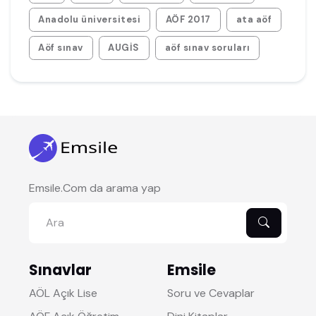
Anadolu üniversitesi
AÖF 2017
ata aöf
Aöf sınav
AUGİS
aöf sınav soruları
Emsile.Com da arama yap
Sınavlar
Emsile
AÖL Açık Lise
Soru ve Cevaplar