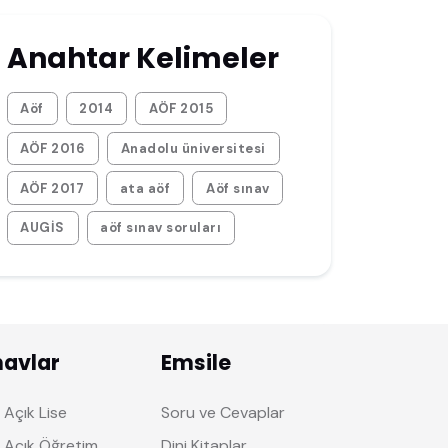
Anahtar Kelimeler
Aöf
2014
AÖF 2015
AÖF 2016
Anadolu üniversitesi
AÖF 2017
ata aöf
Aöf sınav
AUGİS
aöf sınav soruları
navlar
Emsile
Açık Lise
Soru ve Cevaplar
 Açık Öğretim
Dini Kitaplar