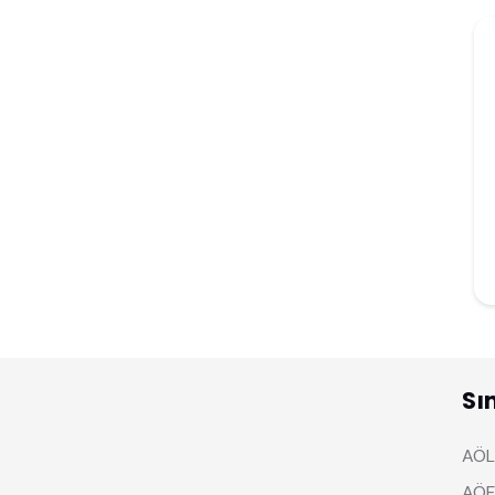
Sı
AÖL 
AÖF