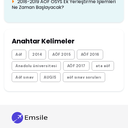
2018-2019 AOF ÖSYS Ek Yerleştirme İşlemleri
Ne Zaman Başlayacak?
Anahtar Kelimeler
Aöf
2014
AÖF 2015
AÖF 2016
Anadolu üniversitesi
AÖF 2017
ata aöf
Aöf sınav
AUGİS
aöf sınav soruları