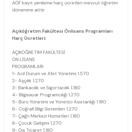
AÖF kayıt yenileme harç ücretleri mevcut öğretim
dönemine aittir
Açıköğretim Fakültesi Önlisans Programları
Harç Ücretleri;
AÇIKÖĞRETİM FAKÜLTESİ
ÖN LİSANS
PROGRAMLARI
1- Acil Durum ve Afet Yönetimi 1.570
2- Aşçılık 1.270
3- Bankacılık ve Sigortacılık 1.180
4- Bilgisayar Programcılığı 1.270
5- Büro Yönetimi ve Yönetici Asistanlığı 1.180
6- Coğrafi Bilgi Sistemleri 1.270
7- Çağrı Merkezi Hizmetleri 1.180
8- Çocuk Gelişimi 1.270
9- Dış Ticaret 1.180