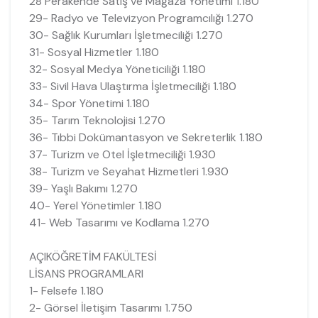
28 Perakende Satış ve Mağaza Yönetimi 1.180
29- Radyo ve Televizyon Programcılığı 1.270
30- Sağlık Kurumları İşletmeciliği 1.270
31- Sosyal Hizmetler 1.180
32- Sosyal Medya Yöneticiliği 1.180
33- Sivil Hava Ulaştırma İşletmeciliği 1.180
34- Spor Yönetimi 1.180
35- Tarım Teknolojisi 1.270
36- Tıbbi Dokümantasyon ve Sekreterlik 1.180
37- Turizm ve Otel İşletmeciliği 1.930
38- Turizm ve Seyahat Hizmetleri 1.930
39- Yaşlı Bakımı 1.270
40- Yerel Yönetimler 1.180
41- Web Tasarımı ve Kodlama 1.270
AÇIKÖĞRETİM FAKÜLTESİ
LİSANS PROGRAMLARI
1- Felsefe 1.180
2- Görsel İletişim Tasarımı 1.750