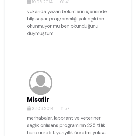
19.08.2014
01:41
yukarıda yazan bölümlerin içerisinde
bilgisayar programcılığı yok açıktan
okunmuyor mu ben okunduğunu
duymuştum
Misafir
23.08.2014
11:57
merhabalar. laborant ve veteriner
sağlık önlisans programının 225 tl lık
harc ucretı 1. yarıyıllık ücretmi yoksa