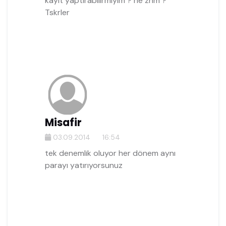
kayit yaptirabilirmiyim ? ne znm ?
Tskrler
Misafir
03.09.2014
16:54
tek denemlik oluyor her dönem aynı
parayı yatırıyorsunuz