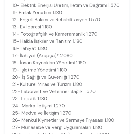
10- Elektrik Enerjisi Üretim, İletim ve Dağıtımı 1.570
11- Emlak Yönetimi 1.180
12- Engelli Bakımı ve Rehabilitasyon 1.570
13- Ev İdaresi 1.180
14- Fotoğrafçılık ve Kameramanlık 1.270
15- Halkla İlişkiler ve Tanıtım 1.180
16- İlahiyat 1.180
17- İlahiyat (Arapça)* 2.080
18- İnsan Kaynakları Yönetimi 1.180
19- İşletme Yönetimi 1.180
20- İş Sağlığı ve Güvenliği 1.270
21- Kültürel Miras ve Turizm 1.180
22- Laborant ve Veteriner Sağlık 1.570
23- Lojistik 1.180
24- Marka İletişimi 1.270
25- Medya ve İletişim 1.270
26- Menkul Kıymetler ve Sermaye Piyasası 1.180
27- Muhasebe ve Vergi Uygulamaları 1.180