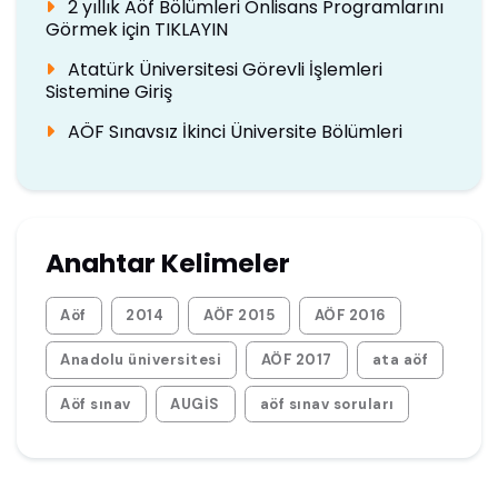
2 yıllık Aöf Bölümleri Önlisans Programlarını
Görmek için TIKLAYIN
Atatürk Üniversitesi Görevli İşlemleri
Sistemine Giriş
AÖF Sınavsız İkinci Üniversite Bölümleri
Anahtar Kelimeler
Aöf
2014
AÖF 2015
AÖF 2016
Anadolu üniversitesi
AÖF 2017
ata aöf
Aöf sınav
AUGİS
aöf sınav soruları