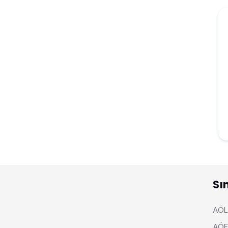
Sı
AÖL 
AÖF