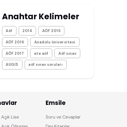
Anahtar Kelimeler
Aöf
2014
AÖF 2015
AÖF 2016
Anadolu üniversitesi
AÖF 2017
ata aöf
Aöf sınav
AUGİS
aöf sınav soruları
navlar
Emsile
Açık Lise
Soru ve Cevaplar
 Açık Öğretim
Dini Kitaplar