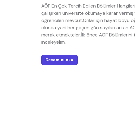
AÖF En Çok Tercih Edilen Bölümler Hangile
çalışırken üniversite okumaya karar vermiş
öğrencileri mevcut.Onlar için hayat boyu öğ
olunca yani her geçen gün sayıları artan AÖ
merak etmekteler.İlk önce AÖF Bölümlerini t
inceleyelim...
Devamını oku