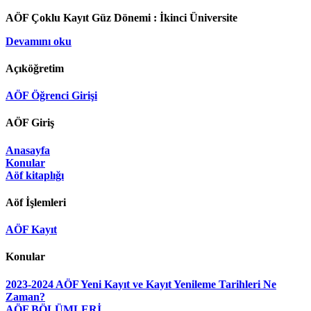
AÖF Çoklu Kayıt Güz Dönemi :
İkinci Üniversite
Devamını oku
Açıköğretim
AÖF Öğrenci Girişi
AÖF Giriş
Anasayfa
Konular
Aöf kitaplığı
Aöf İşlemleri
AÖF Kayıt
Konular
2023-2024 AÖF Yeni Kayıt ve Kayıt Yenileme Tarihleri Ne
Zaman?
AÖF BÖLÜMLERİ