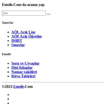
Emsile.Com da arama yap
Sınavlar
AÖL Açık Lise
AÖF Açık Öğretim
DHBT
Sınavlar
Emsile
Soru ve Cevaplar
Dini Kitaplar
Namaz vakitleri
Rüya Tabirleri
©2023
Emsile
.Com