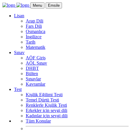
Menu
Emsile
Lisan
Arap Dili
Fars Dili
Osmanlıca
İngilizce
Tarih
Matematik
Sınav
AÖF Giriş
AÖL Sınav
DHBT
Bülten
Sınavlar
Kavramlar
Test
Kişilik Eğilimi Testi
Temel Dürtü Testi
Renklerle Kişilik Testi
Erkekler için sevgi dili
Kadınlar için sevgi dili
Tüm Konular