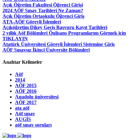
Açık Öğretim Fakultesi Öğrenci Girişi
2024 AÖF Sınav Tarihleri Ne Zaman?
Açık Öğretim Ortaokulu Öğrenci Giriş
ATA-AÖF Görevli İşlemleri
Açıköğretim Dikey Geçiş Başvuru Kayıt Tarihleri
2 yıllık Aöf Bölümleri Önlisans Programlarını Görmek için
TIKLAYIN
Atatürk Üniversitesi Görevli İşlemleri Sistemine Giriş
AÖF Sınavsız İkinci Üniversite Bölümleri
Anahtar Kelimeler
Aöf
2014
AÖF 2015
AÖF 2016
Anadolu üniversitesi
AÖF 2017
ata aöf
Aöf sınav
AUGİS
aöf sınav soruları