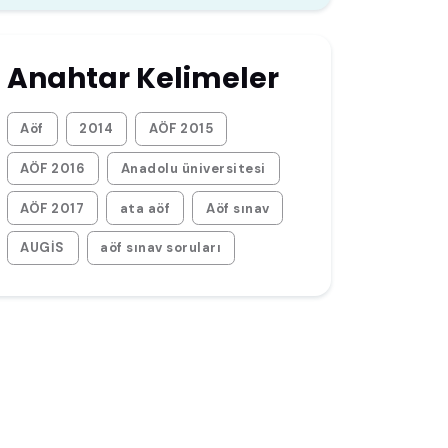
Anahtar Kelimeler
Aöf
2014
AÖF 2015
AÖF 2016
Anadolu üniversitesi
AÖF 2017
ata aöf
Aöf sınav
AUGİS
aöf sınav soruları