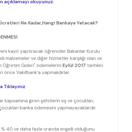
çin açıklamayı okuyunuz.
 Ücretleri Ne Kadar,Hangi Bankaya Yatacak?
DENMESİ
 yeni kayıt yaptıracak öğrenciler Bakanlar Kurulu
ılı malzemeler ve diğer hizmetler karşılığı olan ve
m Öğretim Gideri" ödemelerini
Eylül 2017
tarihleri
n önce Vakıfbank’a yapmalıdırlar.
a Tıklayınız
r kapsamına giren şehitlerin eş ve çocukları,
ve çocukları banka ödemesini yapmayacaklardır.
ile % 40 ve daha fazla oranda engelli olduğunu