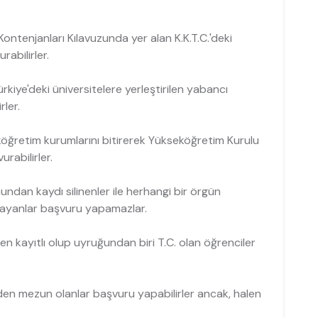
ntenjanları Kılavuzunda yer alan K.K.T.C.'deki
abilirler.
ürkiye'deki üniversitelere yerleştirilen yabancı
ler.
köğretim kurumlarını bitirerek Yükseköğretim Kurulu
rabilirler.
dan kaydı silinenler ile herhangi bir örgün
ayanlar başvuru yapamazlar.
n kayıtlı olup uyruğundan biri T.C. olan öğrenciler
nden mezun olanlar başvuru yapabilirler ancak, halen