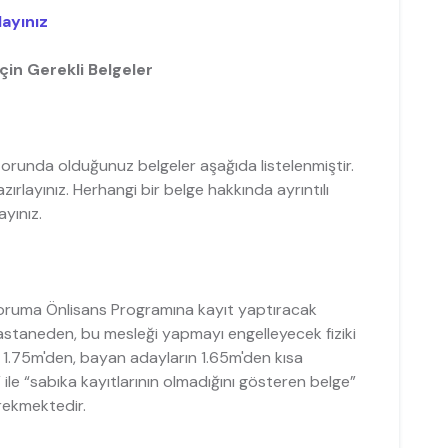
layınız
çin Gerekli Belgeler
runda olduğunuz belgeler aşağıda listelenmiştir.
ırlayınız. Herhangi bir belge hakkında ayrıntılı
ayınız.
Koruma Önlisans Programına kayıt yaptıracak
astaneden, bu mesleği yapmayı engelleyecek fiziki
n 1.75m'den, bayan adayların 1.65m'den kısa
 ile “sabıka kayıtlarının olmadığını gösteren belge”
erekmektedir.