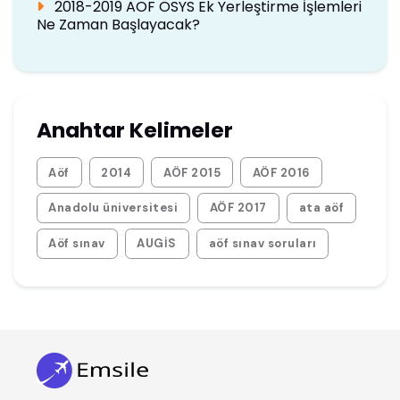
2018-2019 AOF ÖSYS Ek Yerleştirme İşlemleri
Ne Zaman Başlayacak?
Anahtar Kelimeler
Aöf
2014
AÖF 2015
AÖF 2016
Anadolu üniversitesi
AÖF 2017
ata aöf
Aöf sınav
AUGİS
aöf sınav soruları