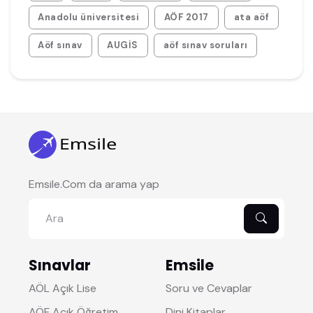
Anadolu üniversitesi
AÖF 2017
ata aöf
Aöf sınav
AUGİS
aöf sınav soruları
Emsile.Com da arama yap
Sınavlar
Emsile
AÖL Açık Lise
Soru ve Cevaplar
AÖF Açık Öğretim
Dini Kitaplar