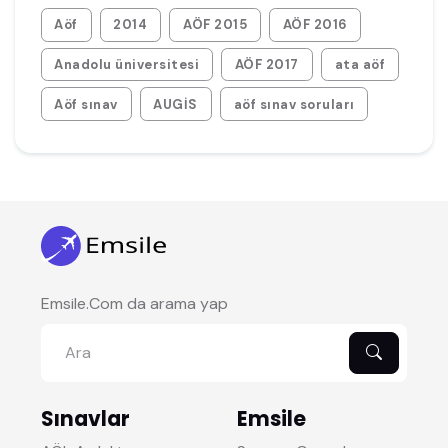
Aöf
2014
AÖF 2015
AÖF 2016
Anadolu üniversitesi
AÖF 2017
ata aöf
Aöf sınav
AUGİS
aöf sınav soruları
Emsile.Com da arama yap
Sınavlar
Emsile