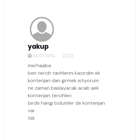
yakup
24.07.2014
22:22
merhaaba
ben tercıh tarıhlerını kacırdım ek
kontenjan dan gırmek ıstıyorum
ne zaman baslayacak acab aek
kontenjan tercıhlerı
bırde hangı bolumler de kontenjan
var
tsk