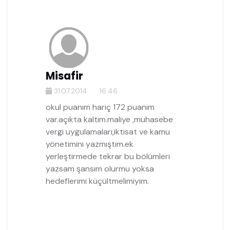
Misafir
31.07.2014
16:46
okul puanım hariç 172 puanım
var.açıkta kaltım.maliye ,muhasebe
vergi uygulamaları,iktisat ve kamu
yönetimini yazmıştım.ek
yerleştirmede tekrar bu bölümleri
yazsam şansım olurmu yoksa
hedeflerimi küçültmelimiyim.