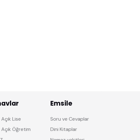
navlar
Emsile
Açık Lise
Soru ve Cevaplar
 Açık Öğretim
Dini Kitaplar
T
Namaz vakitleri