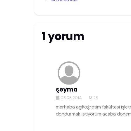
1 yorum
şeyma
03.03.2014
13:28
merhaba açıköğretim fakültesi işlet
dondurmak istiyorum acaba dönemi