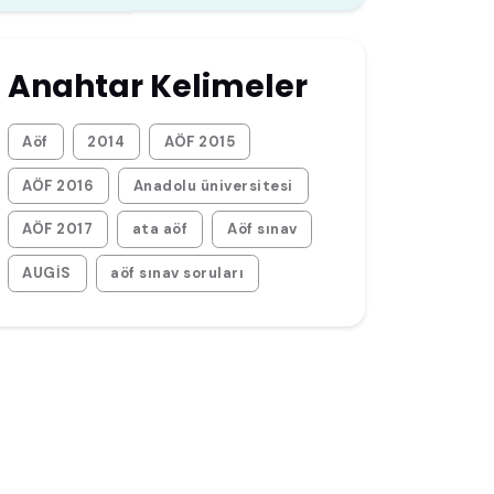
Anahtar Kelimeler
Aöf
2014
AÖF 2015
AÖF 2016
Anadolu üniversitesi
AÖF 2017
ata aöf
Aöf sınav
AUGİS
aöf sınav soruları