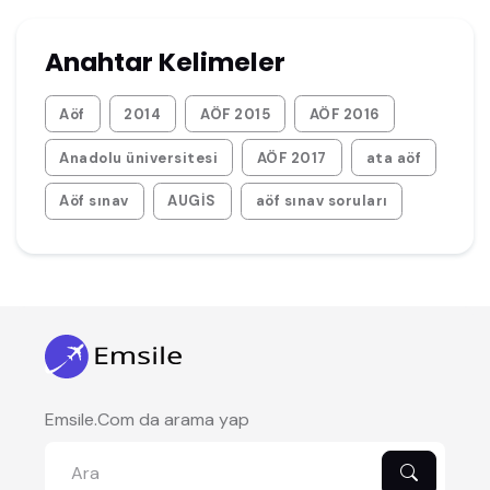
Anahtar Kelimeler
Aöf
2014
AÖF 2015
AÖF 2016
Anadolu üniversitesi
AÖF 2017
ata aöf
Aöf sınav
AUGİS
aöf sınav soruları
Emsile.Com da arama yap