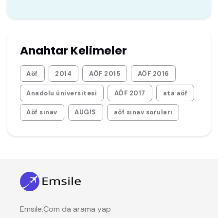
Anahtar Kelimeler
Aöf
2014
AÖF 2015
AÖF 2016
Anadolu üniversitesi
AÖF 2017
ata aöf
Aöf sınav
AUGİS
aöf sınav soruları
Emsile.Com da arama yap