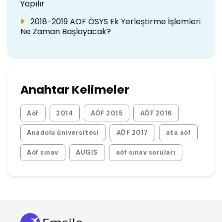
Yapılır
2018-2019 AOF ÖSYS Ek Yerleştirme İşlemleri
Ne Zaman Başlayacak?
Anahtar Kelimeler
Aöf
2014
AÖF 2015
AÖF 2016
Anadolu üniversitesi
AÖF 2017
ata aöf
Aöf sınav
AUGİS
aöf sınav soruları