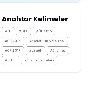
Anahtar Kelimeler
Aöf
2014
AÖF 2015
AÖF 2016
Anadolu üniversitesi
AÖF 2017
ata aöf
Aöf sınav
AUGİS
aöf sınav soruları