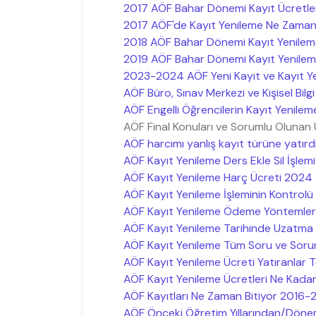
2017 AÖF Bahar Dönemi Kayıt Ücretle
2017 AÖF'de Kayıt Yenileme Ne Zaman 
2018 AÖF Bahar Dönemi Kayıt Yenilem
2019 AÖF Bahar Dönemi Kayıt Yenileme 
2023-2024 AÖF Yeni Kayıt ve Kayıt Ye
AÖF Büro, Sınav Merkezi ve Kişisel Bilgi D
AÖF Engelli Öğrencilerin Kayıt Yenilem
AÖF Final Konuları ve Sorumlu Olunan
AÖF harcımı yanlış kayıt türüne yatırdı
AÖF Kayıt Yenileme Ders Ekle Sil İşlemi 
AÖF Kayıt Yenileme Harç Ücreti 2024
AÖF Kayıt Yenileme İşleminin Kontrolü N
AÖF Kayıt Yenileme Ödeme Yöntemleri
AÖF Kayıt Yenileme Tarihinde Uzatma
AÖF Kayıt Yenileme Tüm Soru ve Sorunlar
AÖF Kayıt Yenileme Ücreti Yatıranlar Te
AÖF Kayıt Yenileme Ücretleri Ne Kadar
AÖF Kayıtları Ne Zaman Bitiyor 2016-
AÖF Önceki Öğretim Yıllarından/Döne