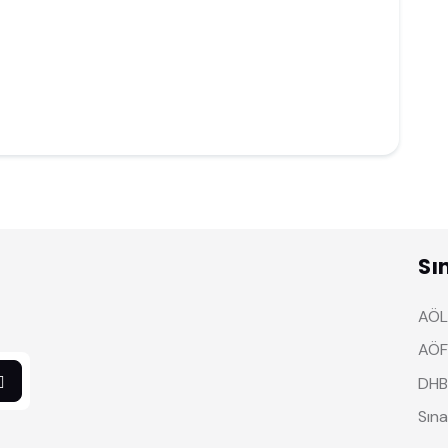
Sı
AÖL 
AÖF
DHB
Sına