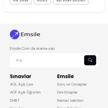
Aöf sınav
AUGİS
aöf sınav soruları
Emsile.Com da arama yap
Sınavlar
Emsile
AÖL Açık Lise
Soru ve Cevaplar
AÖF Açık Öğretim
Dini Kitaplar
DHBT
Namaz vakitleri