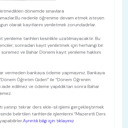
iletmedikleri dönemde sınavlara
anamazlar.Bu nedenle öğrenime devam etmek isteyen
gun olarak kayıtlarını yeniletmek zorundadırlar.
yenileme tarihleri kesinlikle uzatılmayacaktır. Bu
nciler; sonradan kayıt yeniletmek için herhangi bir
ri süremez ve Bahar Dönemi kayıt yenileme hakkını
karar vermeden bankaya ödeme yapmayınız. Bankaya
n “Dönem Öğretim Gideri” ile “Dönem Öğrenim
ı iade edilmez ve ödeme yapıldıktan sonra Bahar
lemez.
 yatırıp tekrar ders ekle-sil işlemi gerçekleştirmek
sinde belirtilen tarihlerde işlemlerini “Mazeretli Ders
apabilirler.
Ayrıntılı bilgi için tıklayınız