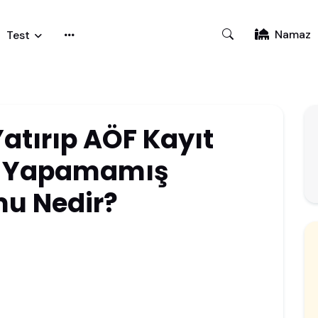
Namaz
Test
atırıp AÖF Kayıt
i Yapamamış
u Nedir?