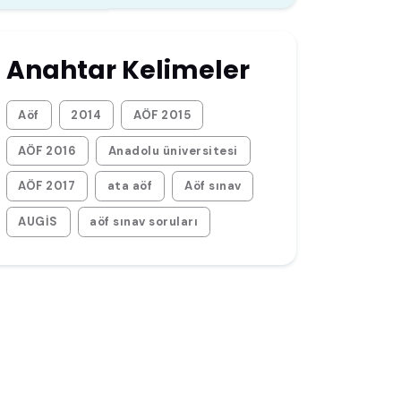
Anahtar Kelimeler
Aöf
2014
AÖF 2015
AÖF 2016
Anadolu üniversitesi
AÖF 2017
ata aöf
Aöf sınav
AUGİS
aöf sınav soruları